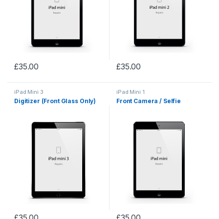
£
35.00
£
35.00
iPad Mini 3
iPad Mini 1
Digitizer (Front Glass Only)
Front Camera / Selfie
£
35.00
£
35.00