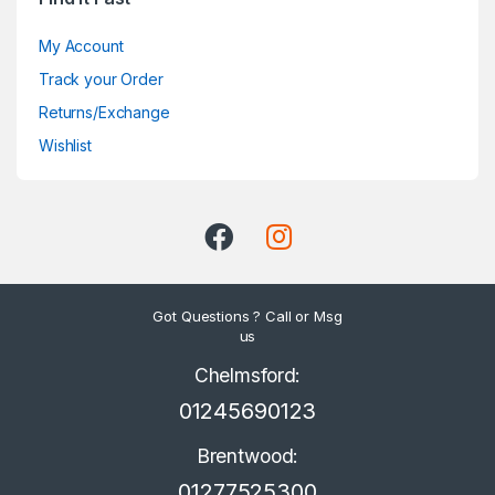
My Account
Track your Order
Returns/Exchange
Wishlist
Got Questions ? Call or Msg
us
Chelmsford:
01245690123
Brentwood:
01277525300