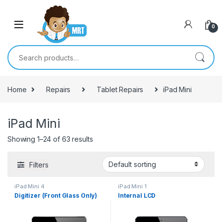
Skip to navigation
Skip to content
0
Search for:
Home
Repairs
Tablet Repairs
iPad Mini
iPad Mini
Showing 1–24 of 63 results
Filters
iPad Mini 4
iPad Mini 1
Digitizer (Front Glass Only)
Internal LCD