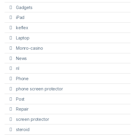
Gadgets
iPad
keflex
Laptop
Monro-casino
News
nl
Phone
phone screen protector
Post
Repair
screen protector
steroid