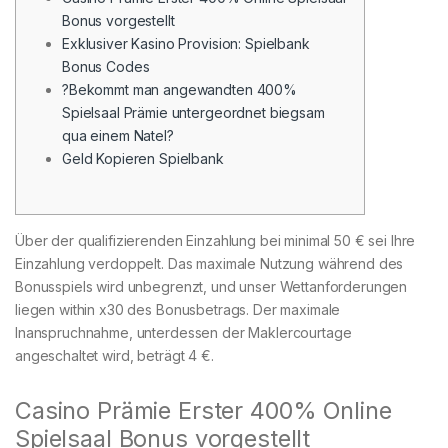
Bonus vorgestellt
Exklusiver Kasino Provision: Spielbank
Bonus Codes
?Bekommt man angewandten 400%
Spielsaal Prämie untergeordnet biegsam
qua einem Natel?
Geld Kopieren Spielbank
Über der qualifizierenden Einzahlung bei minimal 50 € sei Ihre
Einzahlung verdoppelt. Das maximale Nutzung während des
Bonusspiels wird unbegrenzt, und unser Wettanforderungen
liegen within x30 des Bonusbetrags.
Der maximale
Inanspruchnahme, unterdessen der Maklercourtage
angeschaltet wird, beträgt 4 €.
Casino Prämie Erster 400% Online
Spielsaal Bonus vorgestellt