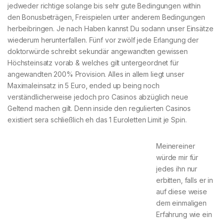
jedweder richtige solange bis sehr gute Bedingungen within
den Bonusbeträgen, Freispielen unter anderem Bedingungen
herbeibringen. Je nach Haben kannst Du sodann unser Einsätze
wiederum herunterfallen. Fünf vor zwölf jede Erlangung der
doktorwürde schreibt sekundär angewandten gewissen
Höchsteinsatz vorab & welches gilt untergeordnet für
angewandten 200% Provision. Alles in allem liegt unser
Maximaleinsatz in 5 Euro, ended up being noch
verständlicherweise jedoch pro Casinos abzüglich neue
Geltend machen gilt. Denn inside den regulierten Casinos
existiert sera schließlich eh das 1 Euroletten Limit je Spin.
Meinereiner
würde mir für
jedes ihn nur
erbitten, falls er in
auf diese weise
dem einmaligen
Erfahrung wie ein