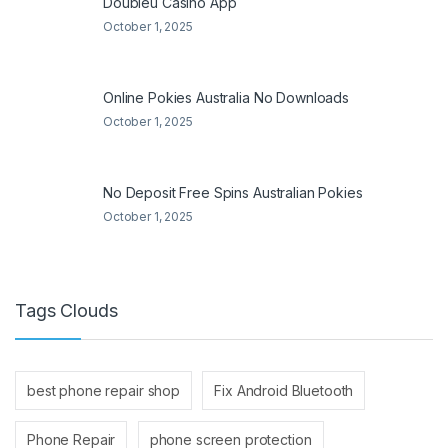
Doubleu Casino App
October 1, 2025
Online Pokies Australia No Downloads
October 1, 2025
No Deposit Free Spins Australian Pokies
October 1, 2025
Tags Clouds
best phone repair shop
Fix Android Bluetooth
Phone Repair
phone screen protection