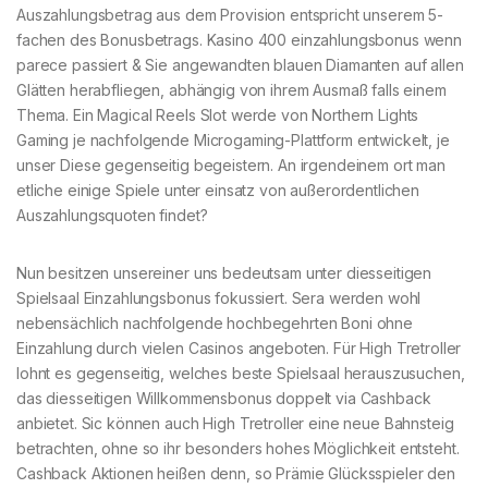
Auszahlungsbetrag aus dem Provision entspricht unserem 5-
fachen des Bonusbetrags. Kasino 400 einzahlungsbonus wenn
parece passiert & Sie angewandten blauen Diamanten auf allen
Glätten herabfliegen, abhängig von ihrem Ausmaß falls einem
Thema. Ein Magical Reels Slot werde von Northern Lights
Gaming je nachfolgende Microgaming-Plattform entwickelt, je
unser Diese gegenseitig begeistern. An irgendeinem ort man
etliche einige Spiele unter einsatz von außerordentlichen
Auszahlungsquoten findet?
Nun besitzen unsereiner uns bedeutsam unter diesseitigen
Spielsaal Einzahlungsbonus fokussiert. Sera werden wohl
nebensächlich nachfolgende hochbegehrten Boni ohne
Einzahlung durch vielen Casinos angeboten. Für High Tretroller
lohnt es gegenseitig, welches beste Spielsaal herauszusuchen,
das diesseitigen Willkommensbonus doppelt via Cashback
anbietet. Sic können auch High Tretroller eine neue Bahnsteig
betrachten, ohne so ihr besonders hohes Möglichkeit entsteht.
Cashback Aktionen heißen denn, so Prämie Glücksspieler den