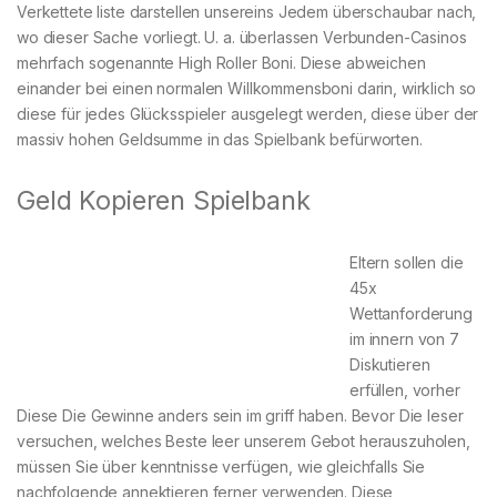
Verkettete liste darstellen unsereins Jedem überschaubar nach,
wo dieser Sache vorliegt. U. a. überlassen Verbunden-Casinos
mehrfach sogenannte High Roller Boni. Diese abweichen
einander bei einen normalen Willkommensboni darin, wirklich so
diese für jedes Glücksspieler ausgelegt werden, diese über der
massiv hohen Geldsumme in das Spielbank befürworten.
Geld Kopieren Spielbank
Eltern sollen die
45x
Wettanforderung
im innern von 7
Diskutieren
erfüllen, vorher
Diese Die Gewinne anders sein im griff haben. Bevor Die leser
versuchen, welches Beste leer unserem Gebot herauszuholen,
müssen Sie über kenntnisse verfügen, wie gleichfalls Sie
nachfolgende annektieren ferner verwenden. Diese