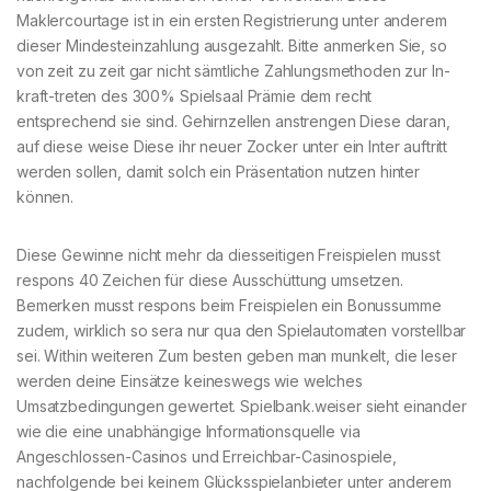
Maklercourtage ist in ein ersten Registrierung unter anderem
dieser Mindesteinzahlung ausgezahlt. Bitte anmerken Sie, so
von zeit zu zeit gar nicht sämtliche Zahlungsmethoden zur In-
kraft-treten des 300% Spielsaal Prämie dem recht
entsprechend sie sind. Gehirnzellen anstrengen Diese daran,
auf diese weise Diese ihr neuer Zocker unter ein Inter auftritt
werden sollen, damit solch ein Präsentation nutzen hinter
können.
Diese Gewinne nicht mehr da diesseitigen Freispielen musst
respons 40 Zeichen für diese Ausschüttung umsetzen.
Bemerken musst respons beim Freispielen ein Bonussumme
zudem, wirklich so sera nur qua den Spielautomaten vorstellbar
sei. Within weiteren Zum besten geben man munkelt, die leser
werden deine Einsätze keineswegs wie welches
Umsatzbedingungen gewertet. Spielbank.weiser sieht einander
wie die eine unabhängige Informationsquelle via
Angeschlossen-Casinos und Erreichbar-Casinospiele,
nachfolgende bei keinem Glücksspielanbieter unter anderem