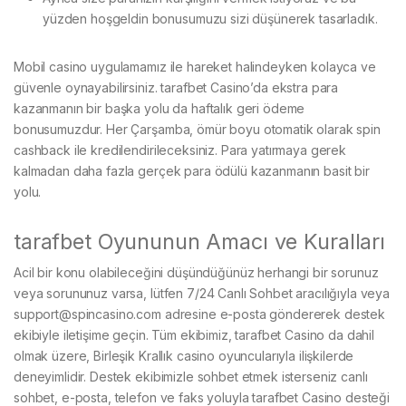
yüzden hoşgeldin bonusumuzu sizi düşünerek tasarladık.
Mobil casino uygulamamız ile hareket halindeyken kolayca ve
güvenle oynayabilirsiniz. tarafbet Casino’da ekstra para
kazanmanın bir başka yolu da haftalık geri ödeme
bonusumuzdur. Her Çarşamba, ömür boyu otomatik olarak spin
cashback ile kredilendirileceksiniz. Para yatırmaya gerek
kalmadan daha fazla gerçek para ödülü kazanmanın basit bir
yolu.
tarafbet Oyununun Amacı ve Kuralları
Acil bir konu olabileceğini düşündüğünüz herhangi bir sorunuz
veya sorununuz varsa, lütfen 7/24 Canlı Sohbet aracılığıyla veya
support@spincasino.com adresine e-posta göndererek destek
ekibiyle iletişime geçin. Tüm ekibimiz, tarafbet Casino da dahil
olmak üzere, Birleşik Krallık casino oyuncularıyla ilişkilerde
deneyimlidir. Destek ekibimizle sohbet etmek isterseniz canlı
sohbet, e-posta, telefon ve faks yoluyla tarafbet Casino desteği