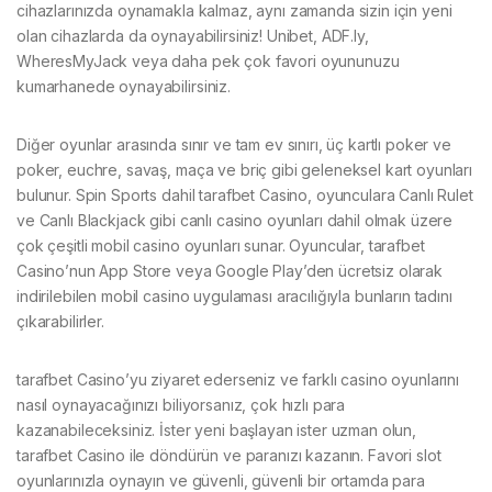
cihazlarınızda oynamakla kalmaz, aynı zamanda sizin için yeni
olan cihazlarda da oynayabilirsiniz! Unibet, ADF.ly,
WheresMyJack veya daha pek çok favori oyununuzu
kumarhanede oynayabilirsiniz.
Diğer oyunlar arasında sınır ve tam ev sınırı, üç kartlı poker ve
poker, euchre, savaş, maça ve briç gibi geleneksel kart oyunları
bulunur. Spin Sports dahil tarafbet Casino, oyunculara Canlı Rulet
ve Canlı Blackjack gibi canlı casino oyunları dahil olmak üzere
çok çeşitli mobil casino oyunları sunar. Oyuncular, tarafbet
Casino’nun App Store veya Google Play’den ücretsiz olarak
indirilebilen mobil casino uygulaması aracılığıyla bunların tadını
çıkarabilirler.
tarafbet Casino’yu ziyaret ederseniz ve farklı casino oyunlarını
nasıl oynayacağınızı biliyorsanız, çok hızlı para
kazanabileceksiniz. İster yeni başlayan ister uzman olun,
tarafbet Casino ile döndürün ve paranızı kazanın. Favori slot
oyunlarınızla oynayın ve güvenli, güvenli bir ortamda para