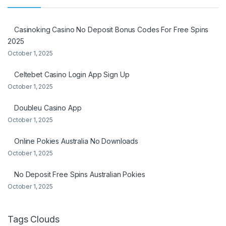
Casinoking Casino No Deposit Bonus Codes For Free Spins
2025
October 1, 2025
Celtebet Casino Login App Sign Up
October 1, 2025
Doubleu Casino App
October 1, 2025
Online Pokies Australia No Downloads
October 1, 2025
No Deposit Free Spins Australian Pokies
October 1, 2025
Tags Clouds