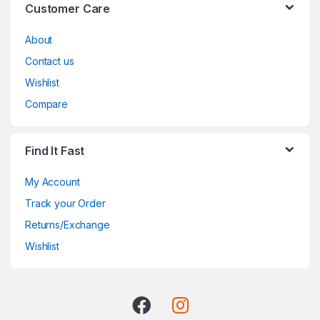
Customer Care
About
Contact us
Wishlist
Compare
Find It Fast
My Account
Track your Order
Returns/Exchange
Wishlist