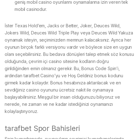
geniş mobil casino oyunlarını oynamalarına izin veren tek
mobil casinodur.
İster Texas Hold’em, Jacks or Better, Joker, Deuces Wild,
Jokers Wild, Deuces Wild Triple Play veya Deuces Wild Yakuza
oynamak isteyin, seçiminizden memnun kalacaksınız. Ayrıca her
oyunun birçok farklı versiyonu vardır ve böylece size en uygun
olanı seçebilirsiniz. Bu bedava dönüşleri talep etmek söz konusu
olduğunda, çevrim içi casino sitesine kodların doğru
girildiğinden emin olmanız gerekir. Bu, Bonus Code Spin’i,
ardından tarafbet Casino’yu ve Hoş Geldiniz bonus kodunu
girmek kadar kolaydır. Bonus hesabınıza aktarılacak ve en
sevdiğiniz casino oyununu ücretsiz nakit ile oynamaya
başlayabilirsiniz. Meşgul bir insan olduğunuzu biliyoruz ve
nerede, ne zaman ve ne kadar istediğinizi oynamanızı
kolaylaştırıyoruz.
tarafbet Spor Bahisleri
Spin kumarhanede, oyuncuların çevrimiçi kumarhanelerinde