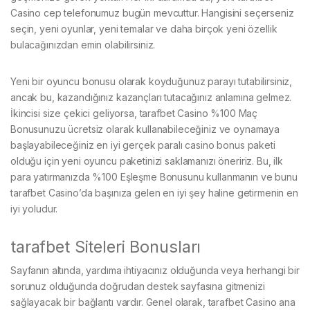
Casino cep telefonumuz bugün mevcuttur. Hangisini seçerseniz
seçin, yeni oyunlar, yeni temalar ve daha birçok yeni özellik
bulacağınızdan emin olabilirsiniz.
Yeni bir oyuncu bonusu olarak koyduğunuz parayı tutabilirsiniz,
ancak bu, kazandığınız kazançları tutacağınız anlamına gelmez.
İkincisi size çekici geliyorsa, tarafbet Casino %100 Maç
Bonusunuzu ücretsiz olarak kullanabileceğiniz ve oynamaya
başlayabileceğiniz en iyi gerçek paralı casino bonus paketi
olduğu için yeni oyuncu paketinizi saklamanızı öneririz. Bu, ilk
para yatırmanızda %100 Eşleşme Bonusunu kullanmanın ve bunu
tarafbet Casino’da başınıza gelen en iyi şey haline getirmenin en
iyi yoludur.
tarafbet Siteleri Bonusları
Sayfanın altında, yardıma ihtiyacınız olduğunda veya herhangi bir
sorunuz olduğunda doğrudan destek sayfasına gitmenizi
sağlayacak bir bağlantı vardır. Genel olarak, tarafbet Casino ana