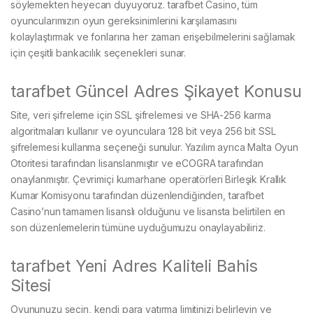
söylemekten heyecan duyuyoruz. tarafbet Casino, tüm
oyuncularımızın oyun gereksinimlerini karşılamasını
kolaylaştırmak ve fonlarına her zaman erişebilmelerini sağlamak
için çeşitli bankacılık seçenekleri sunar.
tarafbet Güncel Adres Şikayet Konusu
Site, veri şifreleme için SSL şifrelemesi ve SHA-256 karma
algoritmaları kullanır ve oyunculara 128 bit veya 256 bit SSL
şifrelemesi kullanma seçeneği sunulur. Yazılım ayrıca Malta Oyun
Otoritesi tarafından lisanslanmıştır ve eCOGRA tarafından
onaylanmıştır. Çevrimiçi kumarhane operatörleri Birleşik Krallık
Kumar Komisyonu tarafından düzenlendiğinden, tarafbet
Casino’nun tamamen lisanslı olduğunu ve lisansta belirtilen en
son düzenlemelerin tümüne uyduğumuzu onaylayabiliriz.
tarafbet Yeni Adres Kaliteli Bahis
Sitesi
Oyununuzu seçin, kendi para yatırma limitinizi belirleyin ve