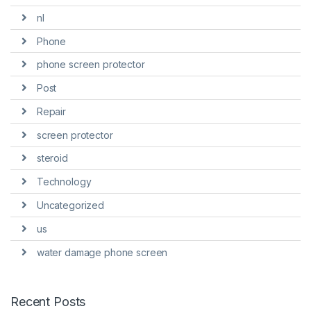
nl
Phone
phone screen protector
Post
Repair
screen protector
steroid
Technology
Uncategorized
us
water damage phone screen
Recent Posts