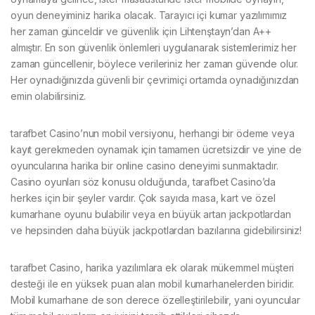
oyun deneyiminiz harika olacak. Tarayıcı içi kumar yazılımımız
her zaman günceldir ve güvenlik için Lihtenştayn’dan A++
almıştır. En son güvenlik önlemleri uygulanarak sistemlerimiz her
zaman güncellenir, böylece verileriniz her zaman güvende olur.
Her oynadığınızda güvenli bir çevrimiçi ortamda oynadığınızdan
emin olabilirsiniz.
tarafbet Casino’nun mobil versiyonu, herhangi bir ödeme veya
kayıt gerekmeden oynamak için tamamen ücretsizdir ve yine de
oyuncularına harika bir online casino deneyimi sunmaktadır.
Casino oyunları söz konusu olduğunda, tarafbet Casino’da
herkes için bir şeyler vardır. Çok sayıda masa, kart ve özel
kumarhane oyunu bulabilir veya en büyük artan jackpotlardan
ve hepsinden daha büyük jackpotlardan bazılarına gidebilirsiniz!
tarafbet Casino, harika yazılımlara ek olarak mükemmel müşteri
desteği ile en yüksek puan alan mobil kumarhanelerden biridir.
Mobil kumarhane de son derece özelleştirilebilir, yani oyuncular