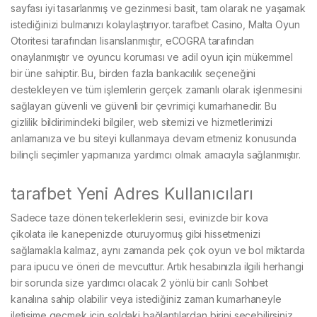
sayfası iyi tasarlanmış ve gezinmesi basit, tam olarak ne yaşamak
istediğinizi bulmanızı kolaylaştırıyor. tarafbet Casino, Malta Oyun
Otoritesi tarafından lisanslanmıştır, eCOGRA tarafından
onaylanmıştır ve oyuncu koruması ve adil oyun için mükemmel
bir üne sahiptir. Bu, birden fazla bankacılık seçeneğini
destekleyen ve tüm işlemlerin gerçek zamanlı olarak işlenmesini
sağlayan güvenli ve güvenli bir çevrimiçi kumarhanedir. Bu
gizlilik bildirimindeki bilgiler, web sitemizi ve hizmetlerimizi
anlamanıza ve bu siteyi kullanmaya devam etmeniz konusunda
bilinçli seçimler yapmanıza yardımcı olmak amacıyla sağlanmıştır.
tarafbet Yeni Adres Kullanıcıları
Sadece taze dönen tekerleklerin sesi, evinizde bir kova
çikolata ile kanepenizde oturuyormuş gibi hissetmenizi
sağlamakla kalmaz, aynı zamanda pek çok oyun ve bol miktarda
para ipucu ve öneri de mevcuttur. Artık hesabınızla ilgili herhangi
bir sorunda size yardımcı olacak 2 yönlü bir canlı Sohbet
kanalına sahip olabilir veya istediğiniz zaman kumarhaneyle
iletişime geçmek için soldaki bağlantılardan birini seçebilirsiniz.