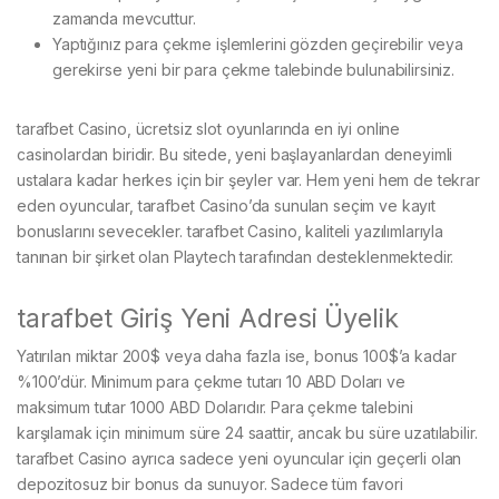
zamanda mevcuttur.
Yaptığınız para çekme işlemlerini gözden geçirebilir veya
gerekirse yeni bir para çekme talebinde bulunabilirsiniz.
tarafbet Casino, ücretsiz slot oyunlarında en iyi online
casinolardan biridir. Bu sitede, yeni başlayanlardan deneyimli
ustalara kadar herkes için bir şeyler var. Hem yeni hem de tekrar
eden oyuncular, tarafbet Casino’da sunulan seçim ve kayıt
bonuslarını sevecekler. tarafbet Casino, kaliteli yazılımlarıyla
tanınan bir şirket olan Playtech tarafından desteklenmektedir.
tarafbet Giriş Yeni Adresi Üyelik
Yatırılan miktar 200$ veya daha fazla ise, bonus 100$’a kadar
%100’dür. Minimum para çekme tutarı 10 ABD Doları ve
maksimum tutar 1000 ABD Dolarıdır. Para çekme talebini
karşılamak için minimum süre 24 saattir, ancak bu süre uzatılabilir.
tarafbet Casino ayrıca sadece yeni oyuncular için geçerli olan
depozitosuz bir bonus da sunuyor. Sadece tüm favori